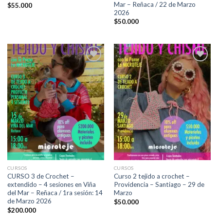
Mar – Reñaca / 22 de Marzo
$
55.000
2026
$
50.000
Añadir
Añadir
a la
a la
lista de
lista de
deseos
deseos
CURSOS
CURSOS
CURSO 3 de Crochet –
Curso 2 tejido a crochet –
extendido – 4 sesiones en Viña
Providencia – Santiago – 29 de
del Mar – Reñaca / 1ra sesión: 14
Marzo
de Marzo 2026
$
50.000
$
200.000