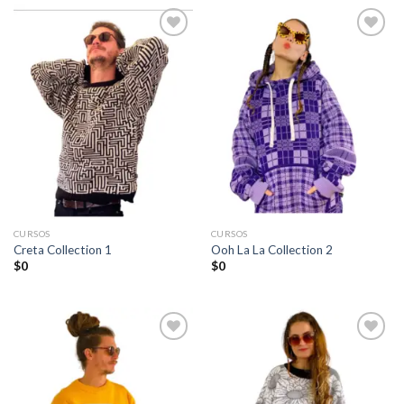
Añadir
Añadir
a la
a la
lista de
lista de
deseos
deseos
CURSOS
CURSOS
Creta Collection 1
Ooh La La Collection 2
$
0
$
0
Añadir
Añadir
a la
a la