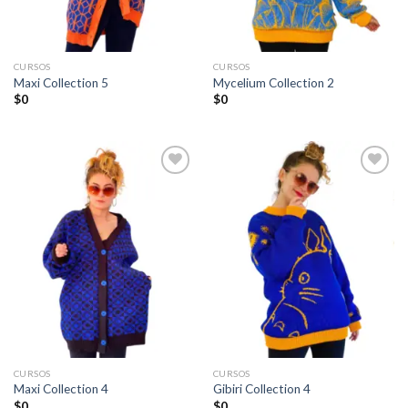
CURSOS
CURSOS
Maxi Collection 5
Mycelium Collection 2
$
0
$
0
Añadir
Añadir
a la
a la
lista de
lista de
deseos
deseos
CURSOS
CURSOS
Maxi Collection 4
Gibiri Collection 4
$
0
$
0