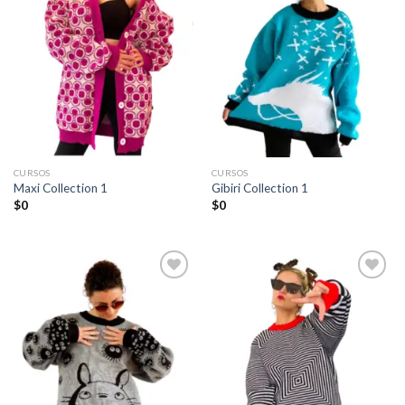
Añadir
Añadir
a la
a la
lista de
lista de
deseos
deseos
CURSOS
CURSOS
Maxi Collection 1
Gibiri Collection 1
$
0
$
0
Añadir
Añadir
a la
a la
lista de
lista de
deseos
deseos