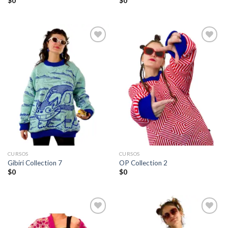
$
0
$
0
Añadir
Añadir
a la
a la
lista de
lista de
deseos
deseos
CURSOS
CURSOS
Gibiri Collection 7
OP Collection 2
$
0
$
0