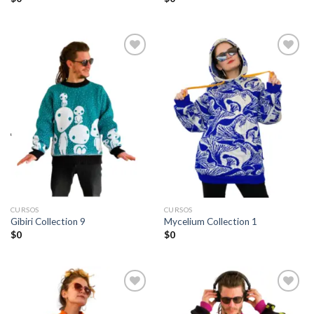
Añadir
Añadir
a la
a la
lista de
lista de
deseos
deseos
CURSOS
CURSOS
Gibiri Collection 9
Mycelium Collection 1
$
0
$
0