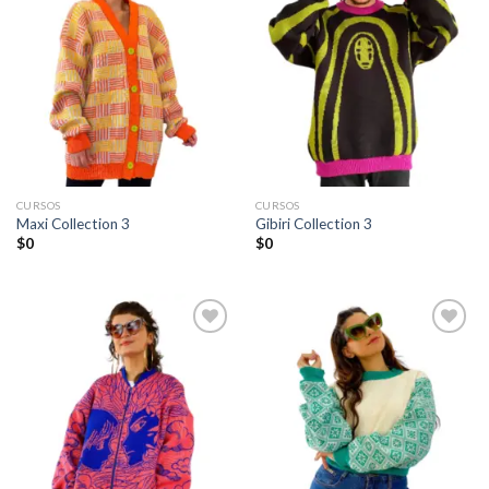
Añadir
Añadir
a la
a la
lista de
lista de
deseos
deseos
CURSOS
CURSOS
Maxi Collection 3
Gibiri Collection 3
$
0
$
0
Añadir
Añadir
a la
a la
lista de
lista de
deseos
deseos