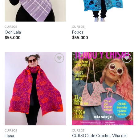
CURSOS
CURSOS
Ooh Lala
Fobos
$
55.000
$
55.000
Añadir
Añadir
a la
a la
lista de
lista de
deseos
deseos
CURSOS
CURSOS
CURSO 2 de Crochet Viña del
Hana