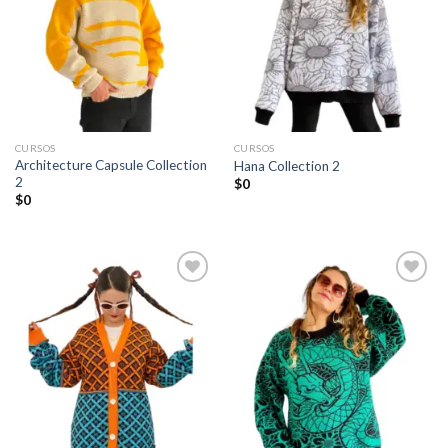
lista de
lista de
deseos
deseos
CURSOS
CURSOS
Architecture Capsule Collection
Hana Collection 2
2
$
0
$
0
Añadir
Añadir
a la
a la
lista de
lista de
deseos
deseos