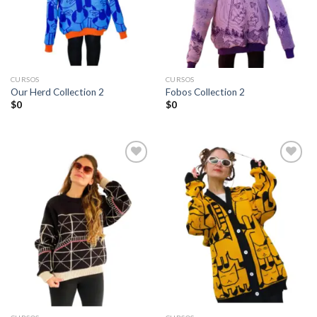
CURSOS
CURSOS
Our Herd Collection 2
Fobos Collection 2
$
0
$
0
Añadir
Añadir
a la
a la
lista de
lista de
deseos
deseos