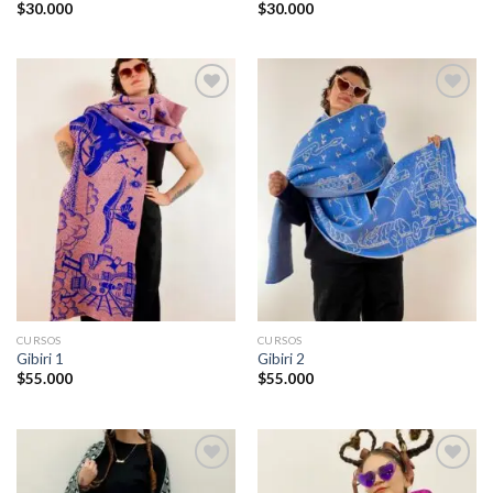
$
30.000
$
30.000
Añadir
Añadir
a la
a la
lista de
lista de
deseos
deseos
CURSOS
CURSOS
Gibiri 1
Gibiri 2
$
55.000
$
55.000