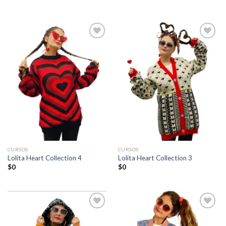
Añadir
Añadir
a la
a la
lista de
lista de
deseos
deseos
CURSOS
CURSOS
Lolita Heart Collection 4
Lolita Heart Collection 3
$
0
$
0