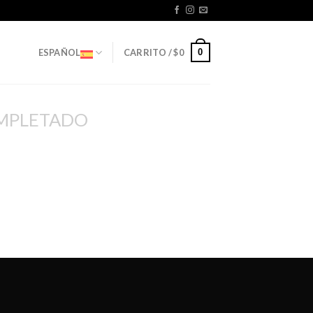
0
ESPAÑOL
CARRITO /
$
0
MPLETADO