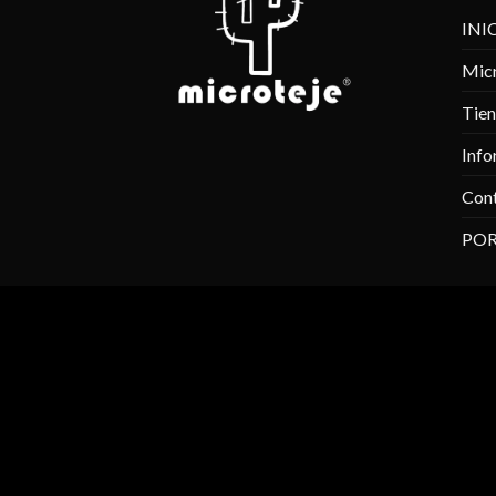
INI
Micr
Tie
Info
Con
POR