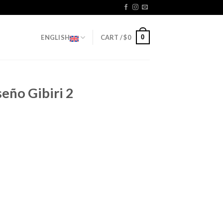
0
ENGLISH
CART /
$
0
eño Gibiri 2