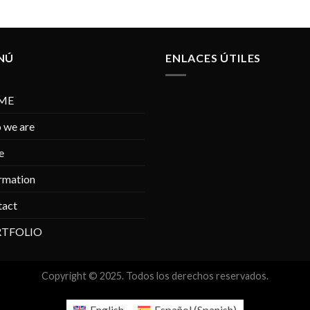
NÚ
ENLACES ÚTILES
ME
 we are
e
rmation
tact
TFOLIO
Copyright © 2025. Todos los derechos reservados.
English
Español
(
Spanish
)