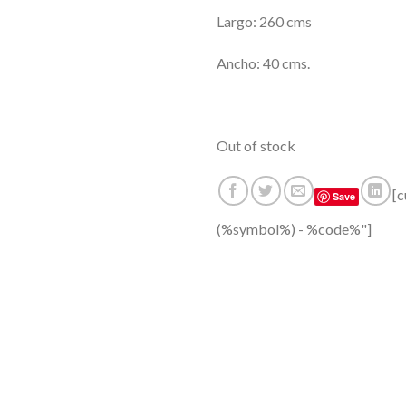
Largo: 260 cms
Ancho: 40 cms.
Out of stock
[
Save
(%symbol%) - %code%"]