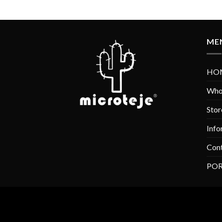
ME
HO
Who
Stor
Info
Con
POR