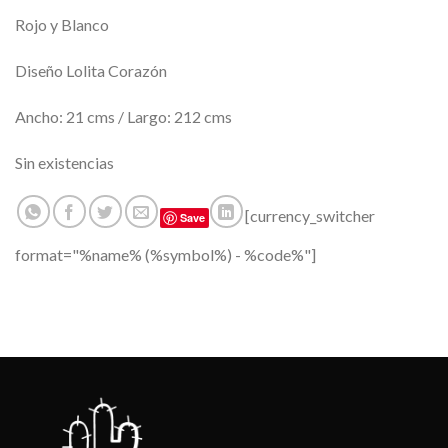
Rojo y Blanco
Diseño Lolita Corazón
Ancho: 21 cms / Largo: 212 cms
Sin existencias
[currency_switcher
Save
format="%name% (%symbol%) - %code%"]