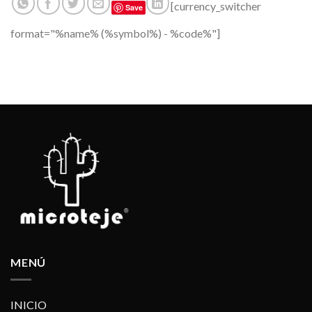
[currency_switcher
Save
format="%name% (%symbol%) - %code%"]
MENÚ
INICIO