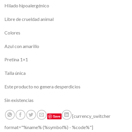
Hilado hipoalergénico
Libre de crueldad animal
Colores
Azul con amarillo
Pretina 1×1
Talla única
Este producto no genera desperdicios
Sin existencias
[currency_switcher
Save
format="%name% (%symbol%) - %code%"]