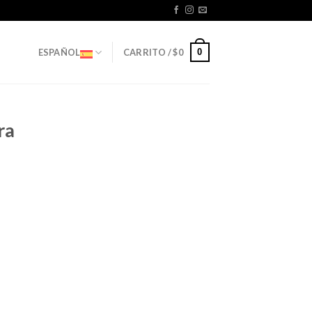
0
ESPAÑOL
CARRITO /
$
0
ra