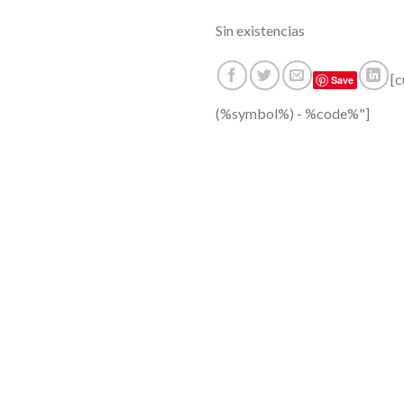
Sin existencias
[
Save
(%symbol%) - %code%"]