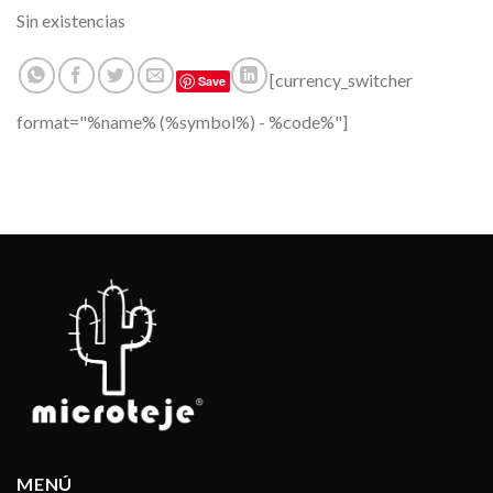
Sin existencias
[currency_switcher
Save
format="%name% (%symbol%) - %code%"]
MENÚ