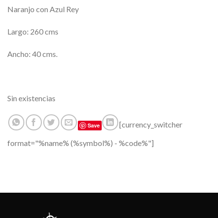
Naranjo con Azul Rey
Largo: 260 cms
Ancho: 40 cms.
Sin existencias
[currency_switcher
Save
format="%name% (%symbol%) - %code%"]